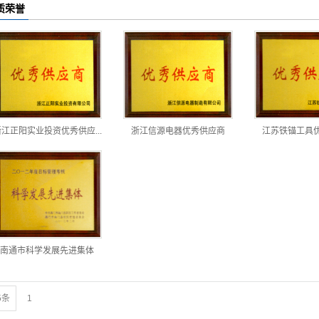
质荣誉
江正阳实业投资优秀供应...
浙江信源电器优秀供应商
江苏铁锚工具
南通市科学发展先进集体
5条
1