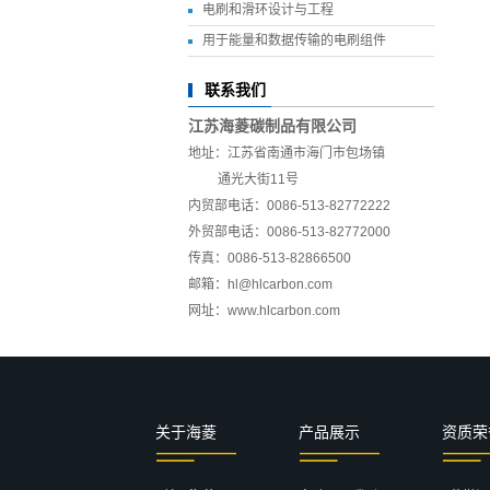
​电刷和滑环设计与工程
用于能量和数据传输的电刷组件
联系我们
江苏海菱碳制品有限公司
地址：
江苏省南通市海门市
包场镇
通光大街11号
内贸部电话：0086-513-82772222
外贸部电话：0086-513-82772000
传真：0086-513-82866500
邮箱：hl@hlcarbon.com
网址：www.hlcarbon.com
关于海菱
产品展示
资质荣